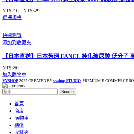
NT$
210
–
NT$
329
價
選擇規格
格
範
圍：
快速瀏覽
NT$210
添加到收藏夾
到
NT$329
【日本直送】日本芳珂 FANCL 純化玻尿酸 低分子 
NT$
350
加入購物車
VVSHOP
2025 CREATED BY
vvshop STUDIO
. PREMIUM E-COMMERCE SO
Search
首頁
商店
購物車
結帳
收藏夾