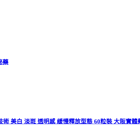
祕藥
x晶球技術 美白 淡斑 透明感 緩慢釋放型態 60粒裝 大阪實