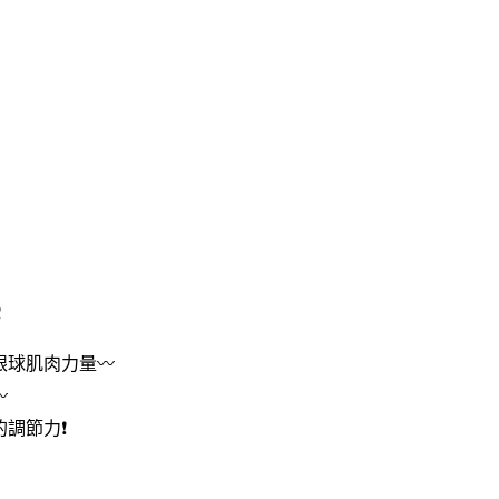
️
球肌肉力量〰️
️
調節力❗️