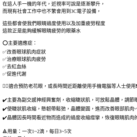
在這人手一機的年代，近視率可說是逐漸攀升，
勞
而現有社會工作中也不繁會用到3C電子設備，
眼
藥
這些都會使我們眼睛過度使用以及加重疲勞程度
水
這款正是能夠緩解眼睛疲勞的眼藥水
數
量
⭕️主要適應症：
✅改善眼球肌肉症狀
✅治療眼球肌肉疲勞
✅去紅血絲
✅促進代謝
👉🏻適合預防老花眼，或長時間近距離使用手機電腦等人士使用❗
✔️主要為副交感神經興奮劑，收縮睫狀肌，可放鬆晶體，調節眼
✔️使睫狀肌收縮，懸韌帶鬆弛，晶體變圓，進而改善眼部肌肉〰
✔️晶體因長時間看近物而造成的過度收縮痙攣，恢復眼睛肌肉的
🔺用量：一次1~2滴，每日3~5次