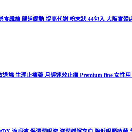
食纖維 腸道蠕動 提高代謝 粉末狀 44包入 大阪實體
 生理止痛藥 月經速效止痛 Premium fine 女性用
加強版DX 滴眼液 保濕潤眼液 滋潤緩解充血 降低眼壓疲