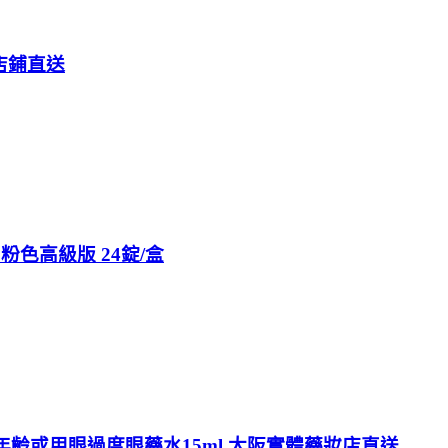
店鋪直送
 粉色高級版 24錠/盒
勞 年齡或用眼過度眼藥水15ml 大阪實體藥妝店直送