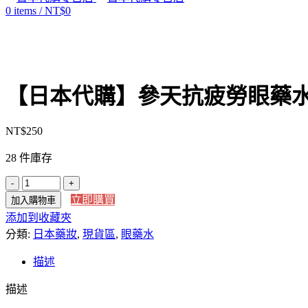
0
items
/
NT$
0
Click to enlarge
【日本代購】參天抗疲勞眼藥
NT$
250
28 件庫存
【日
立即購買
加入購物車
本
添加到收藏夾
代
分類:
購】
日本藥妝
,
現貨區
,
眼藥水
參
描述
天
抗
描述
疲