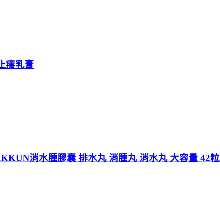
濕止癢乳膏
KKUN消水腫膠囊 排水丸 消腫丸 消水丸 大容量 42粒/