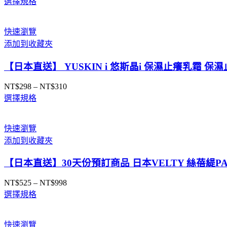
選擇規格
格
範
圍：
快速瀏覽
NT$750
添加到收藏夾
到
NT$850
【日本直送】 YUSKIN i 悠斯晶i 保濕止癢乳霜 保
NT$
298
–
NT$
310
價
選擇規格
格
範
圍：
快速瀏覽
NT$298
添加到收藏夾
到
NT$310
【日本直送】30天份預訂商品 日本VELTY 絲蓓緹PA
NT$
525
–
NT$
998
價
選擇規格
格
範
圍：
快速瀏覽