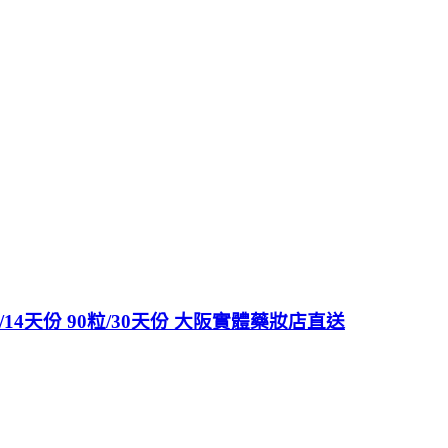
14天份 90粒/30天份 大阪實體藥妝店直送