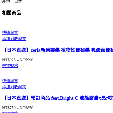
產地：日本
相關商品
快速瀏覽
添加到收藏夾
【日本直送】zeria新藥製藥 植物性便祕藥 乳酸菌便
NT$
925
–
NT$
990
價
選擇規格
格
範
圍：
快速瀏覽
NT$925
添加到收藏夾
到
NT$990
【日本直送】預訂商品 feat.Bright C 液態膠囊
NT$
750
–
NT$
850
價