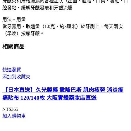
牙齦炎和牙槽膿漏的各種症狀（出血、腫脹、口臭、發紅、口
腔發粘、緩解牙齦發癢和牙齦流膿
用法・用量
當牙膏用，取適量（1.0克，約3厘米）於牙刷上，每天兩次
（早晚）按摩牙齦。
相關商品
快速瀏覽
添加到收藏夾
【日本直送】久光製藥 撒隆巴斯 肌肉疲勞 消炎痠
痛貼布 120/140枚 大阪實體藥妝店直送
NT$
365
加入購物車