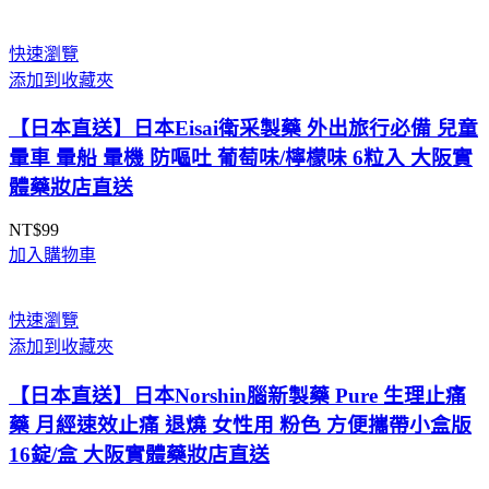
範
圍：
快速瀏覽
NT$660
添加到收藏夾
到
NT$1,269
【日本直送】日本Eisai衛采製藥 外出旅行必備 兒童
暈車 暈船 暈機 防嘔吐 葡萄味/檸檬味 6粒入 大阪實
體藥妝店直送
NT$
99
加入購物車
快速瀏覽
添加到收藏夾
【日本直送】日本Norshin腦新製藥 Pure 生理止痛
藥 月經速效止痛 退燒 女性用 粉色 方便攜帶小盒版
16錠/盒 大阪實體藥妝店直送