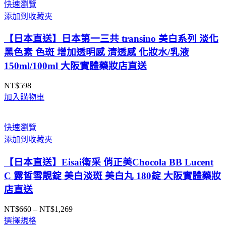
快速瀏覽
添加到收藏夾
【日本直送】日本第一三共 transino 美白系列 淡化
黑色素 色斑 增加透明感 清透感 化妝水/乳液
150ml/100ml 大阪實體藥妝店直送
NT$
598
加入購物車
快速瀏覽
添加到收藏夾
【日本直送】Eisai衛采 俏正美Chocola BB Lucent
C 露皙雪靚錠 美白淡斑 美白丸 180錠 大阪實體藥妝
店直送
NT$
660
–
NT$
1,269
價
選擇規格
格