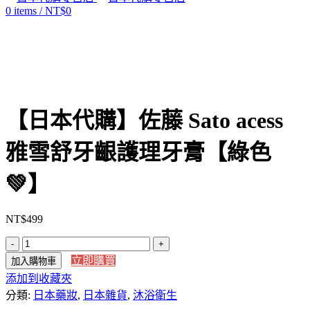
0
items
/
NT$
0
Click to enlarge
【日本代購】佐藤 Sato acess
雅雪舒牙齦護理牙膏【綠色
💚】
NT$
499
【日
立即購買
加入購物車
本
添加到收藏夾
代
分類:
購】
日本藥妝
,
日本雜貨
,
沐浴衛生