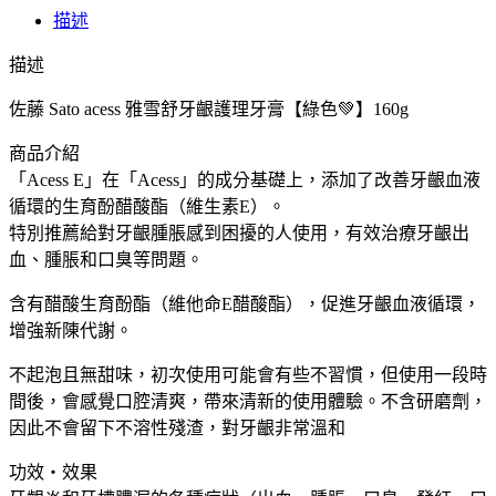
佐
描述
藤
Sato
描述
acess
雅
佐藤 Sato acess 雅雪舒牙齦護理牙膏【綠色💚】160g
雪
舒
商品介紹
牙
「Acess E」在「Acess」的成分基礎上，添加了改善牙齦血液
齦
循環的生育酚醋酸酯（維生素E）。
護
特別推薦給對牙齦腫脹感到困擾的人使用，有效治療牙齦出
理
血、腫脹和口臭等問題。
牙
含有醋酸生育酚酯（維他命E醋酸酯），促進牙齦血液循環，
膏
增強新陳代謝。
【綠
色
不起泡且無甜味，初次使用可能會有些不習慣，但使用一段時
💚】
間後，會感覺口腔清爽，帶來清新的使用體驗。不含研磨劑，
數
因此不會留下不溶性殘渣，對牙齦非常溫和
量
功效・效果