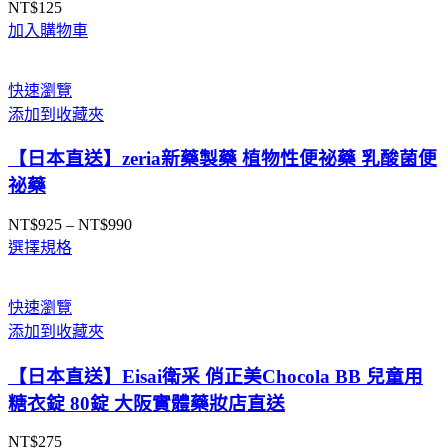
NT$
125
加入購物車
快速瀏覽
添加到收藏夾
【日本直送】zeria新藥製藥 植物性便祕藥 乳酸菌便
祕藥
NT$
925
–
NT$
990
價
選擇規格
格
範
圍：
快速瀏覽
NT$925
添加到收藏夾
到
NT$990
【日本直送】Eisai衛采 俏正美Chocola BB 兒童用
糖衣錠 80錠 大阪實體藥妝店直送
NT$
275