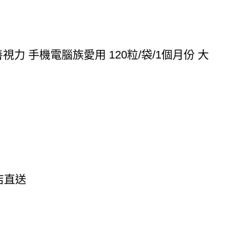
 手機電腦族愛用 120粒/袋/1個月份 大
店直送