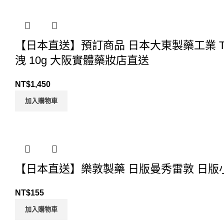
【日本直送】預訂商品 日本大東製藥工業 T
洩 10g 大阪實體藥妝店直送
NT$
1,450
加入購物車
【日本直送】樂敦製藥 日版曼秀雷敦 日版小
NT$
155
加入購物車