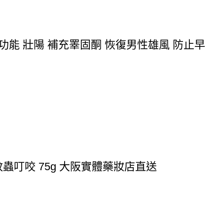
功能 壯陽 補充睪固酮 恢復男性雄風 防止早
蟲叮咬 75g 大阪實體藥妝店直送