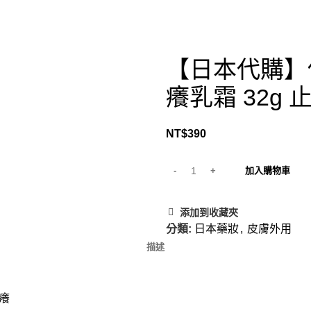
【日本代購】佐藤
癢乳霜 32g
NT$
390
加入購物車
添加到收藏夾
分類:
日本藥妝
,
皮膚外用
描述
癢