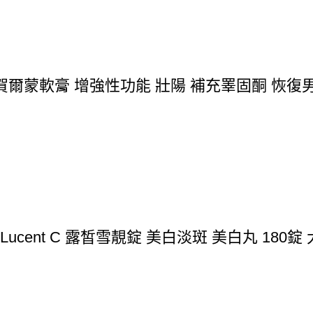
爾蒙軟膏 增強性功能 壯陽 補充睪固酮 恢復男
B Lucent C 露皙雪靚錠 美白淡斑 美白丸 18