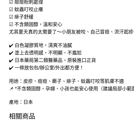
☑ 痘痘粉刺處理
☑ 蚊蟲叮咬止癢
☑ 痱子舒緩
☑ 不含類固醇，溫和安心
尤其夏天真的太需要了～小朋友被咬、自己冒痘、流汗起疹
✔️ 白色凝膠質地，清爽不油膩
✔️ 塗上去透明感，不明顯、不尷尬
✔️ 日本藥局第二類醫藥品，原裝進口正貨
✔️ 一條放包包/辦公室/外出都方便！
用途：皮疹、痘痘、癤子、痱子、蚊蟲叮咬等肌膚不適
📌 *不含類固醇，孕婦、小孩也能安心使用（建議局部小範
產地：日本
相關商品