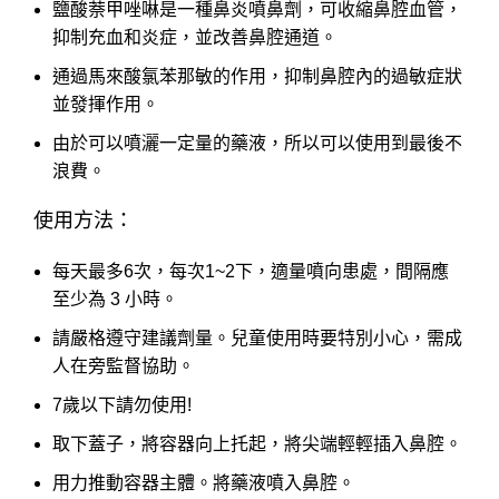
鹽酸萘甲唑啉是一種鼻炎噴鼻劑，可收縮鼻腔血管，
抑制充血和炎症，並改善鼻腔通道。
通過馬來酸氯苯那敏的作用，抑制鼻腔內的過敏症狀
並發揮作用。
由於可以噴灑一定量的藥液，所以可以使用到最後不
浪費。
使用方法：
每天最多6次，每次1~2下，適量噴向患處，間隔應
至少為 3 小時。
請嚴格遵守建議劑量。兒童使用時要特別小心，需成
人在旁監督協助。
7歲以下請勿使用!
取下蓋子，將容器向上托起，將尖端輕輕插入鼻腔。
用力推動容器主體。將藥液噴入鼻腔。