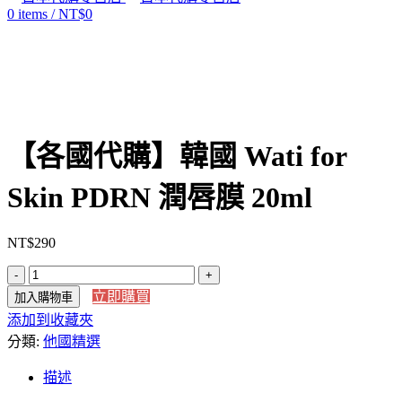
0
items
/
NT$
0
Click to enlarge
【各國代購】韓國 Wati for
Skin PDRN 潤唇膜 20ml
NT$
290
【各
立即購買
加入購物車
國
添加到收藏夾
代
分類:
購】
他國精選
韓
描述
國
Wati