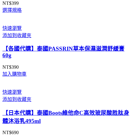
NT$
399
選擇規格
快速瀏覽
添加到收藏夾
【各國代購】泰國PASSRIN草本保濕滋潤舒緩膏
60g
NT$
390
加入購物車
快速瀏覽
添加到收藏夾
【日本代購】泰國Boots維他命C高效玻尿酸胜肽身
體沐浴乳495ml
NT$
690