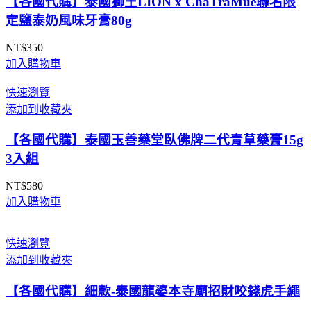
【各國代購】泰國獅王LION x ChaTraMue聯名限
定鹽泰奶風味牙膏80g
NT$
350
加入購物車
快速瀏覽
添加到收藏夾
【各國代購】泰國玉善藥堂臥佛牌二代青草藥膏15g
3入組
NT$
580
加入購物車
快速瀏覽
添加到收藏夾
【各國代購】細款-泰國龍婆本寺廟招財咬錢虎手繩