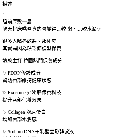
描述
for
Skin
‘
PDRN
睡前厚敷一層
潤
隔天起床嘴唇真的會變得比較 嫩、比較水潤✨
唇
膜
很多人嘴唇乾裂、起死皮
20ml
其實是因為缺乏修護型保養
數
量
這款主打 韓國熱門保養成分
✨ PDRN修護成分
幫助唇部維持健康狀態
✨ Exosome 外泌體保養科技
提升唇部保養效果
✨ Collagen 膠原蛋白
增加唇部水潤感
✨ Sodium DNA＋乳酸菌發酵濾液