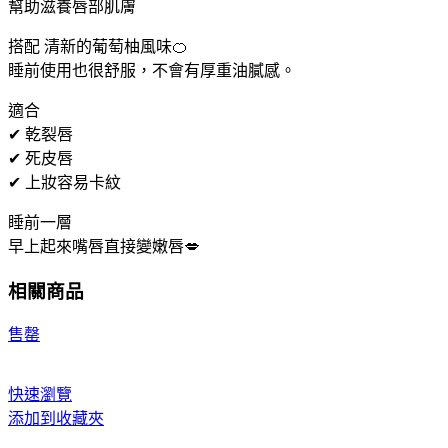
幫助滋養唇部肌膚
搭配 清新的葡萄柚風味🍊
睡前使用也很舒服，不會有厚重油膩感。
適合
✔ 乾裂唇
✔ 死皮唇
✔ 上妝容易卡紋
睡前一層
早上起來嘴唇直接變嫩唇💋
相關商品
售罄
快速瀏覽
添加到收藏夾