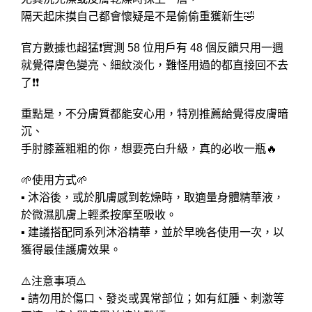
隔天起床摸自己都會懷疑是不是偷偷重獲新生🤣
官方數據也超猛❗實測 58 位用戶有 48 個反饋只用一週
就覺得膚色變亮、細紋淡化，難怪用過的都直接回不去
了❗❗
重點是，不分膚質都能安心用，特別推薦給覺得皮膚暗
沉、
手肘膝蓋粗粗的你，想要亮白升級，真的必收一瓶🔥
🌱使用方式🌱
▪ 沐浴後，或於肌膚感到乾燥時，取適量身體精華液，
於微濕肌膚上輕柔按摩至吸收。
▪ 建議搭配同系列沐浴精華，並於早晚各使用一次，以
獲得最佳護膚效果。
⚠️注意事項⚠️
▪ 請勿用於傷口、發炎或異常部位；如有紅腫、刺激等