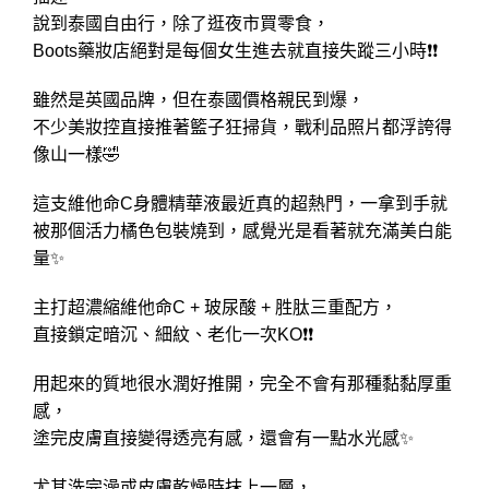
說到泰國自由行，除了逛夜市買零食，
Boots藥妝店絕對是每個女生進去就直接失蹤三小時❗❗
雖然是英國品牌，但在泰國價格親民到爆，
不少美妝控直接推著籃子狂掃貨，戰利品照片都浮誇得
像山一樣🤣
這支維他命C身體精華液最近真的超熱門，一拿到手就
被那個活力橘色包裝燒到，感覺光是看著就充滿美白能
量✨
主打超濃縮維他命C + 玻尿酸 + 胜肽三重配方，
直接鎖定暗沉、細紋、老化一次KO❗❗
用起來的質地很水潤好推開，完全不會有那種黏黏厚重
感，
塗完皮膚直接變得透亮有感，還會有一點水光感✨
尤其洗完澡或皮膚乾燥時抹上一層，