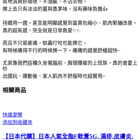
質地清爽好吸收，不油膩、不沾衣物，
擦上去只有淡淡的薑與香茅味，沒有藥味負擔👍
持續用一週，甚至能明顯感覺到富貴包縮小、肌肉緊繃改善，
真的超有感，完全就是日常救星✨✨
而且不只是痠痛，蚊蟲叮咬也能擦它，
有時候癢得不行的時候擦一下，癢癢的感覺舒緩超快~
尤其像我們這種久坐電腦前、肩頸爆痠的上班族，真的會愛上
💆
出國玩、運動後、家人肌肉不舒服時也超實用~
相關商品
快速瀏覽
添加到收藏夾
【日本代購】日本人氣全脂F軟膏5G, 濕疹,皮膚炎,