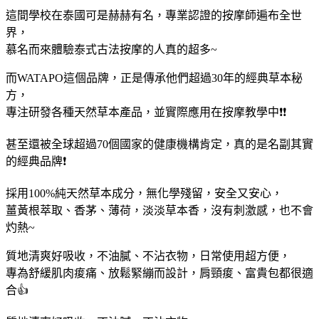
這間學校在泰國可是赫赫有名，專業認證的按摩師遍布全世
界，
慕名而來體驗泰式古法按摩的人真的超多~
而WATAPO這個品牌，正是傳承他們超過30年的經典草本秘
方，
專注研發各種天然草本產品，並實際應用在按摩教學中❗❗
甚至還被全球超過70個國家的健康機構肯定，真的是名副其實
的經典品牌❗
採用100%純天然草本成分，無化學殘留，安全又安心，
薑黃根萃取、香茅、薄荷，淡淡草本香，沒有刺激感，也不會
灼熱~
質地清爽好吸收，不油膩、不沾衣物，日常使用超方便，
專為舒緩肌肉痠痛、放鬆緊繃而設計，肩頸痠、富貴包都很適
合👍