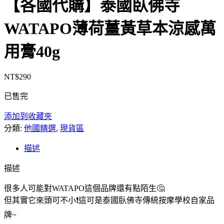
【各國代購】泰國臥佛寺
WATAPO薄荷薑黃草本涼感萬
用膏40g
NT$
290
已售完
添加到收藏夾
分類:
他國精選
,
現貨區
描述
描述
很多人可能對WATAPO這個品牌還有點陌生🤔
但其實它來頭可不小❗這可是泰國臥佛寺傳統按摩學校自家品
牌~