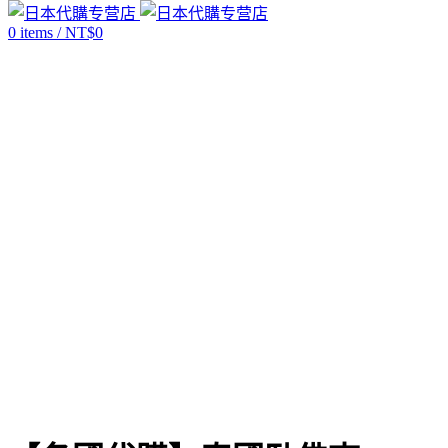
0
items
/
NT$
0
售罄
Click to enlarge