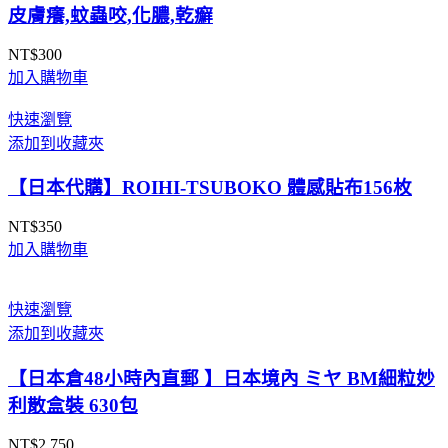
皮膚癢,蚊蟲咬,化膿,乾癬
NT$
300
加入購物車
快速瀏覽
添加到收藏夾
【日本代購】ROIHI-TSUBOKO 體感貼布156枚
NT$
350
加入購物車
快速瀏覽
添加到收藏夾
【日本倉48小時內直郵 】日本境內 ミヤ BM細粒妙
利散盒裝 630包
NT$
2,750