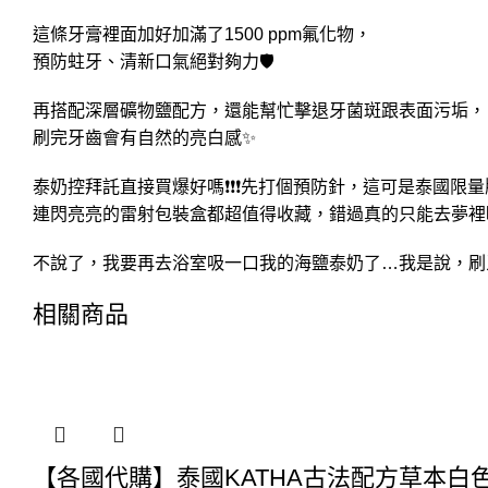
這條牙膏裡面加好加滿了1500 ppm氟化物，
預防蛀牙、清新口氣絕對夠力🛡️
再搭配深層礦物鹽配方，還能幫忙擊退牙菌斑跟表面污垢，
刷完牙齒會有自然的亮白感✨
泰奶控拜託直接買爆好嗎❗❗❗先打個預防針，這可是泰國限量
連閃亮亮的雷射包裝盒都超值得收藏，錯過真的只能去夢裡
不說了，我要再去浴室吸一口我的海鹽泰奶了…我是說，刷牙
相關商品
【各國代購】泰國KATHA古法配方草本白色