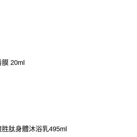
膜 20ml
胜肽身體沐浴乳495ml