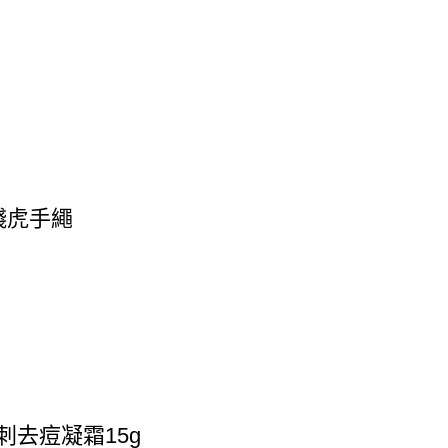
錢虎手繩
刺去痘凝霜15g