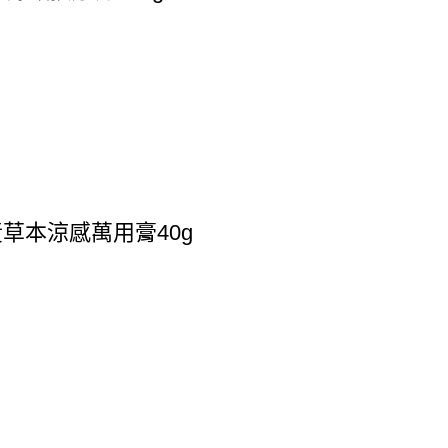
草本涼感萬用膏40g