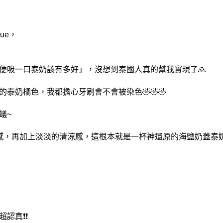
ue，
便吸一口泰奶該有多好」，沒想到泰國人真的幫我實現了🙏
泰奶橘色，我都擔心牙刷會不會被染色🤣🤣🤣
蟻~
感，再加上淡淡的清涼感，這根本就是一杯神還原的海鹽奶蓋泰奶
認真❗❗