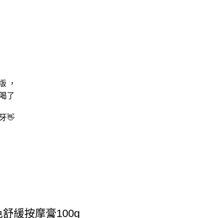
版 ，
喝了
👋
舒緩按摩膏100g