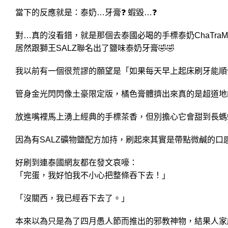
當下的反應就是：泰奶…牙膏❓ 蝦毀…❓
對…真的沒看錯，就是那個去泰國必喝的手標泰奶ChaTraM
居然跟獅王SALZ聯名出了鹽味泰奶牙膏🤣🤣
我以前有一個很荒謬的願望是「如果每天早上起床刷牙能順
管身金光閃閃像土豪限定版，橘色膏體擠出來真的是超道地的
放進嘴裡馬上湧上經典的手標茶香，但別擔心它會甜到長螞
因為有SALZ礦物鹽配方加持，刷起來其實是帶點微鹹的口
好刷到連泰國網友都在發文哀嚎：
「完蛋，我好怕我不小心把整條吞下去！」
「沒關西，我已經吞下去了。」
本來以為只是為了四月愚人節而推出的邪教神物，結果人家超