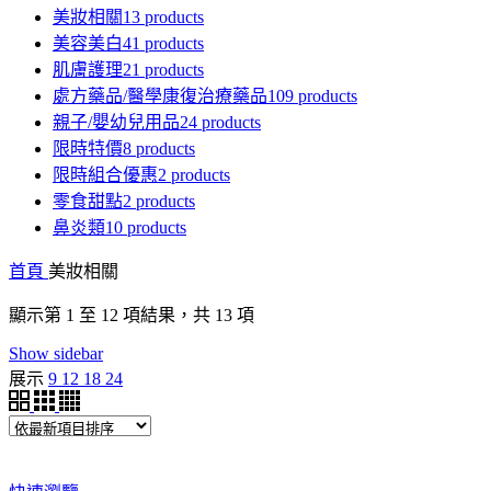
美妝相關
13 products
美容美白
41 products
肌膚護理
21 products
處方藥品/醫學康復治療藥品
109 products
親子/嬰幼兒用品
24 products
限時特價
8 products
限時組合優惠
2 products
零食甜點
2 products
鼻炎類
10 products
首頁
美妝相關
依
顯示第 1 至 12 項結果，共 13 項
最
Show sidebar
新
展示
9
12
18
24
項
目
排
序