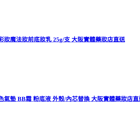
彩妝魔法妝前底妝乳 25g/支 大阪實體藥妝店直送
色氣墊 BB霜 粉底液 外殼/內芯替換 大阪實體藥妝店直