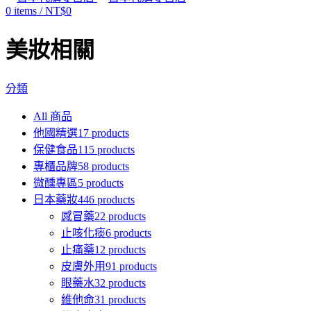
0
items
/
NT$
0
美妝相關
分類
All
商品
他國精選
17 products
保健食品
115 products
專櫃品牌
58 products
微醺專區
5 products
日本藥妝
446 products
感冒藥
22 products
止咳化痰
6 products
止痛藥
12 products
皮膚外用
91 products
眼藥水
32 products
維他命
31 products