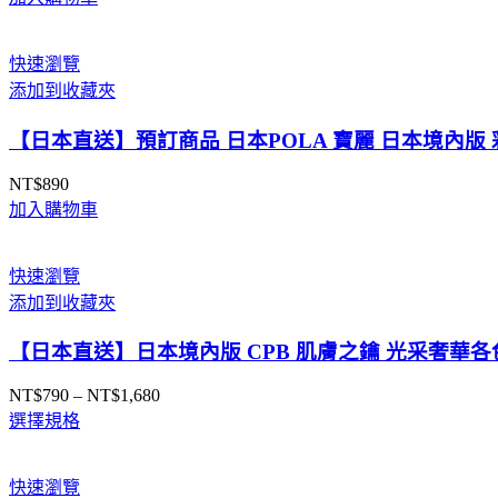
快速瀏覽
添加到收藏夾
【日本直送】預訂商品 日本POLA 寶麗 日本境內版 
NT$
890
加入購物車
快速瀏覽
添加到收藏夾
【日本直送】日本境內版 CPB 肌膚之鑰 光采奢華各
NT$
790
–
NT$
1,680
價
選擇規格
格
範
圍：
快速瀏覽