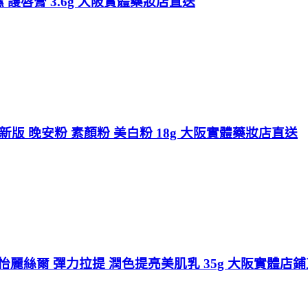
 護唇膏 3.6g 大阪實體藥妝店直送
新版 晚安粉 素顏粉 美白粉 18g 大阪實體藥妝店直送
R怡麗絲爾 彈力拉提 潤色提亮美肌乳 35g 大阪實體店