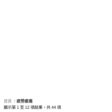
減肥瘦身
現貨區
生活日用品/食品
15 Products
155 Products
19 Products
男性專區
疲勞痠痛
瘦瘦筆
發燒感冒
12 Products
44 Products
3 Products
32 Products
皮膚外用
第一類醫藥品
第二、三類醫藥品
19 Products
8 Products
114 Products
美妝相關
美容美白
肌膚護理
13 Products
41 Products
21 Products
處方藥品/醫學康復治療藥品
親子/嬰幼兒用品
限時特價
109 Products
24 Products
8 Products
限時組合優惠
零食甜點
鼻炎類
2 Products
2 Products
10 Products
首頁
疲勞痠痛
顯示第 1 至 12 項結果，共 44 項