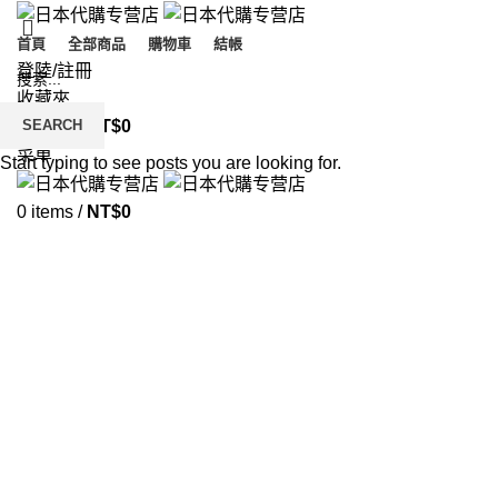
首頁
全部商品
購物車
結帳
登陸/註冊
收藏夾
SEARCH
0
items
/
NT$
0
菜單
Start typing to see posts you are looking for.
0
items
/
NT$
0
疲勞痠痛
分類
他國精選
保健食品
專櫃品牌
微醺專區
17 Products
115 Products
58 Products
5 Products
日本藥妝
日本雜貨
止痛藥
止痛類
446 Products
71 Products
0 Products
10 Products