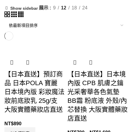
展示
9
12
18
24
Show sidebar
【日本直送】預訂商
【日本直送】日本境
品 日本POLA 寶麗
內版 CPB 肌膚之鑰
日本境內版 彩妝魔法
光采奢華各色氣墊
妝前底妝乳 25g/支
BB霜 粉底液 外殼/內
大阪實體藥妝店直送
芯替換 大阪實體藥妝
店直送
NT$
890