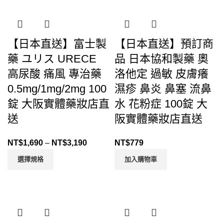
【日本直送】富士製
【日本直送】預訂商
藥 ユリス URECE
品 日本協和製藥 奧
高尿酸 痛風 專治藥
洛他定 過敏 皮膚癢
0.5mg/1mg/2mg 100
濕疹 鼻炎 鼻塞 流鼻
錠 大阪實體藥妝店直
水 花粉症 100錠 大
送
阪實體藥妝店直送
NT$
1,690
–
NT$
3,190
NT$
779
選擇規格
加入購物車