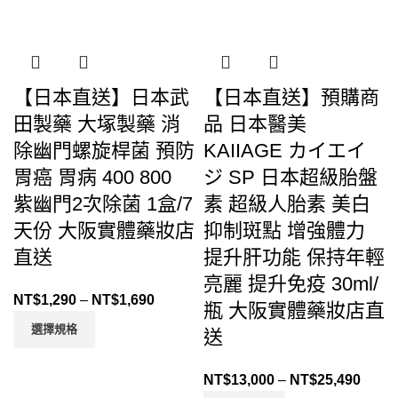
【日本直送】日本武
【日本直送】預購商
田製藥 大塚製藥 消
品 日本醫美
除幽門螺旋桿菌 預防
KAIIAGE カイエイ
胃癌 胃病 400 800
ジ SP 日本超級胎盤
紫幽門2次除菌 1盒/7
素 超級人胎素 美白
天份 大阪實體藥妝店
抑制斑點 增強體力
直送
提升肝功能 保持年輕
亮麗 提升免疫 30ml/
NT$
1,290
–
NT$
1,690
瓶 大阪實體藥妝店直
選擇規格
送
NT$
13,000
–
NT$
25,490