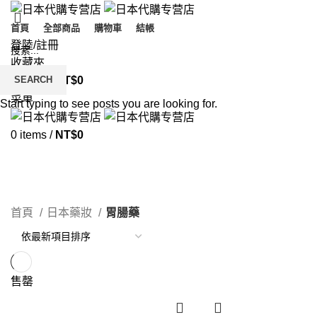
首頁
全部商品
購物車
結帳
登陸/註冊
收藏夾
SEARCH
0
items
/
NT$
0
菜單
Start typing to see posts you are looking for.
0
items
/
NT$
0
胃腸藥
分類
首頁
日本藥妝
胃腸藥
售罄