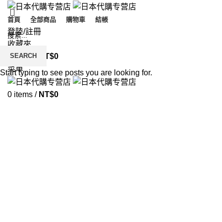
首頁
全部商品
購物車
結帳
登陸/註冊
收藏夾
SEARCH
0
items
/
NT$
0
菜單
Start typing to see posts you are looking for.
0
items
/
NT$
0
感冒藥
分類
他國精選
保健食品
專櫃品牌
微醺專區
17 Products
115 Products
58 Products
5 Products
日本藥妝
日本雜貨
止痛藥
止痛類